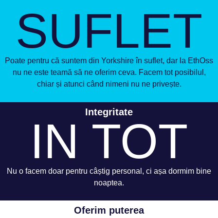
SUFLET
Poate pentru că suntem din Yorkshire în suflet, dar la EthOss
nu ne este teamă să ne oferim ceva. Facem tot posibilul,
chiar și atunci când nimeni nu ne privește.
Integritate
IN TOT
Nu o facem doar pentru câștig personal, ci așa dormim bine
noaptea.
Oferim puterea