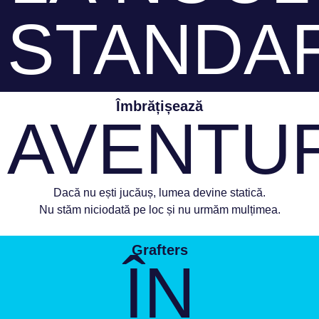
STANDA
Îmbrățișează
AVENTU
Dacă nu ești jucăuș, lumea devine statică.
Nu stăm niciodată pe loc și nu urmăm mulțimea.
Grafters
ÎN