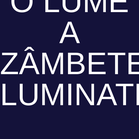
O LUME
A
ZÂMBET
LUMINAT